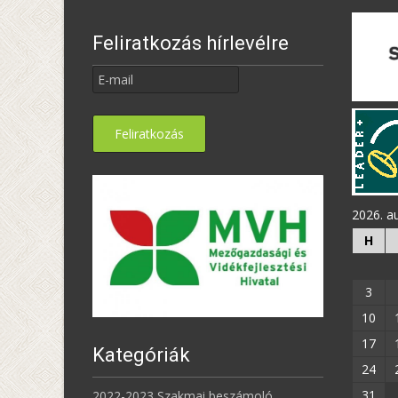
Feliratkozás hírlevélre
2026. a
H
3
10
17
Kategóriák
24
31
2022-2023 Szakmai beszámoló