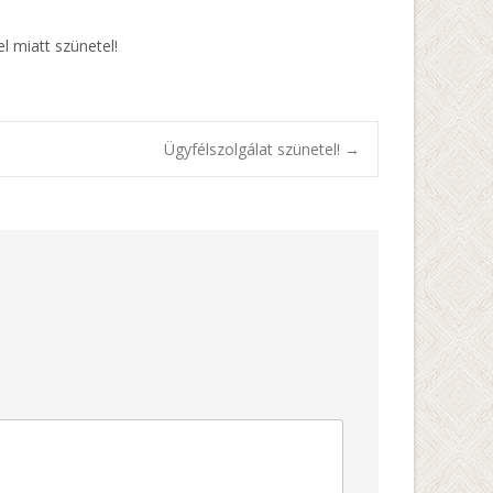
l miatt szünetel!
Ügyfélszolgálat szünetel!
→