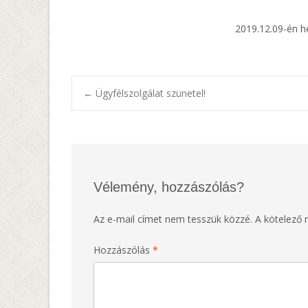
2019.12.09-én hé
Post
←
Ügyfélszolgálat szünetel!
navigation
Vélemény, hozzászólás?
Az e-mail címet nem tesszük közzé.
A kötelező
Hozzászólás
*