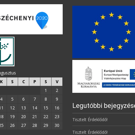
ugusztus
K
S
C
P
S
V
1
2
4
5
6
7
8
9
Legutóbbi bejegyzés
11
12
13
14
15
16
18
19
20
21
22
23
Tisztelt Érdeklődő!
25
26
27
28
29
30
Tisztelt Érdeklődő!