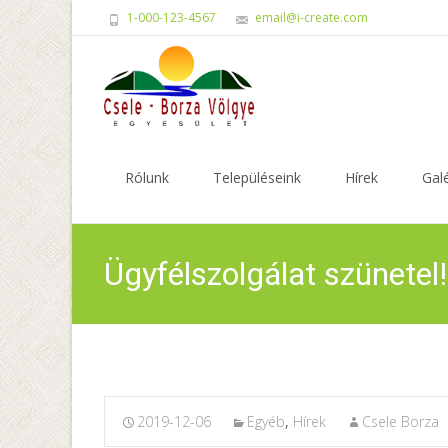
1-000-123-4567
email@i-create.com
Skip
to
Rólunk
Településeink
Hírek
Galé
content
Ügyfélszolgálat szünetel!
2019-12-06
Egyéb
,
Hírek
Csele Borza