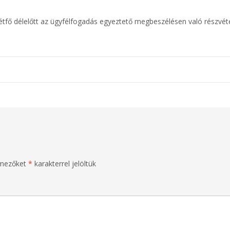
tfő délelőtt az ügyfélfogadás egyeztető megbeszélésen való részvéte
 mezőket
*
karakterrel jelöltük