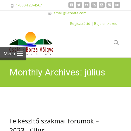
1-000-123-4567
email@i-create.com
Regisztráció
|
Bejelentkezés
Skip
to
Keresés:
content
Menu
Monthly Archives: július
2023
Felkészítő szakmai fórumok –
2023. július