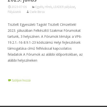
2023-07-06
Egyéb
,
Hírek
,
LEADER pályázat
,
Pályázatok
Csele Borza
Tisztelt Egyesületi Tagok! Tisztelt Címzettek!
2023. júliusában Felkészítő Szakmai Fórumokat
tartunk, 3 helyszínen. A Fórumok témája: a VP6-
19.2.1.-16-8.9.1-23 kódszámú Helyi fejlesztések
támogatása című felhívással kapcsolatos
feladatok A Fórumok az alábbi időpontokban, az
alábbi helyszíneken
Tovább…
Szóljon hozzá