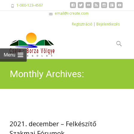
1-000-123-4567
email@i-create.com
Regisztráció
|
Bejelentkezés
Skip
to
Keresés:
content
Menu
Monthly Archives:
november 2021
2021. december – Felkészítő
Szakmai Fórumok