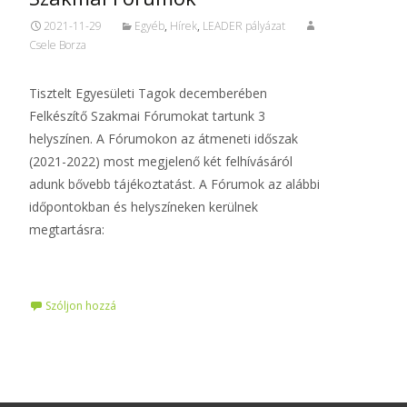
2021-11-29
Egyéb
,
Hírek
,
LEADER pályázat
Csele Borza
Tisztelt Egyesületi Tagok decemberében
Felkészítő Szakmai Fórumokat tartunk 3
helyszínen. A Fórumokon az átmeneti időszak
(2021-2022) most megjelenő két felhívásáról
adunk bővebb tájékoztatást. A Fórumok az alábbi
időpontokban és helyszíneken kerülnek
megtartásra:
Tovább…
Szóljon hozzá