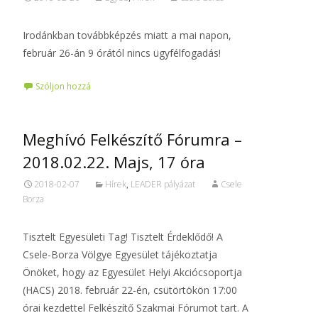
Irodánkban továbbképzés miatt a mai napon,
február 26-án 9 órától nincs ügyfélfogadás!
Szóljon hozzá
Meghívó Felkészítő Fórumra –
2018.02.22. Majs, 17 óra
2018-02-07
Hírek
,
LEADER pályázat
Csele
Borza
Tisztelt Egyesületi Tag! Tisztelt Érdeklődő! A
Csele-Borza Völgye Egyesület tájékoztatja
Önöket, hogy az Egyesület Helyi Akciócsoportja
(HACS) 2018. február 22-én, csütörtökön 17:00
órai kezdettel Felkészítő Szakmai Fórumot tart. A