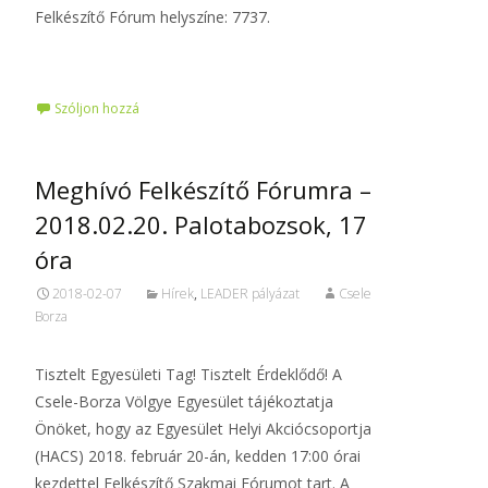
Felkészítő Fórum helyszíne: 7737.
Tovább…
Szóljon hozzá
Meghívó Felkészítő Fórumra –
2018.02.20. Palotabozsok, 17
óra
2018-02-07
Hírek
,
LEADER pályázat
Csele
Borza
Tisztelt Egyesületi Tag! Tisztelt Érdeklődő! A
Csele-Borza Völgye Egyesület tájékoztatja
Önöket, hogy az Egyesület Helyi Akciócsoportja
(HACS) 2018. február 20-án, kedden 17:00 órai
kezdettel Felkészítő Szakmai Fórumot tart. A