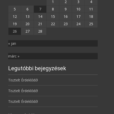
1
2
3
4
5
6
7
8
9
10
11
12
13
14
15
16
17
18
19
20
21
22
23
24
25
26
27
28
« jan
márc »
Legutóbbi bejegyzések
Tisztelt Érdeklődő!
Tisztelt Érdeklődő!
Tisztelt Érdeklődő!