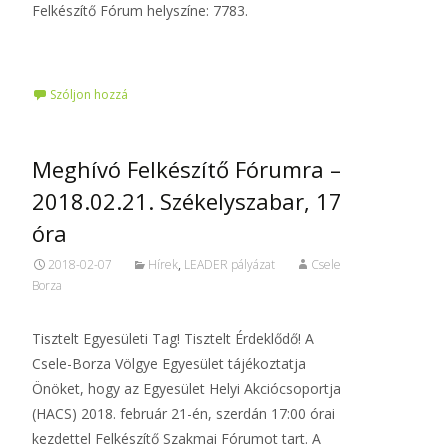
Felkészítő Fórum helyszíne: 7783.
Tovább…
Szóljon hozzá
Meghívó Felkészítő Fórumra –
2018.02.21. Székelyszabar, 17
óra
2018-02-07
Hírek
,
LEADER pályázat
Csele
Borza
Tisztelt Egyesületi Tag! Tisztelt Érdeklődő! A
Csele-Borza Völgye Egyesület tájékoztatja
Önöket, hogy az Egyesület Helyi Akciócsoportja
(HACS) 2018. február 21-én, szerdán 17:00 órai
kezdettel Felkészítő Szakmai Fórumot tart. A