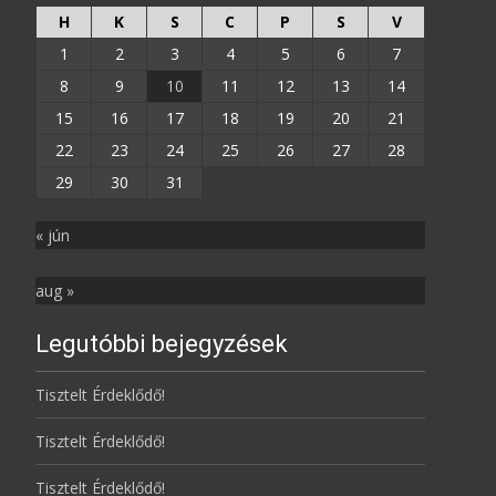
H
K
S
C
P
S
V
1
2
3
4
5
6
7
8
9
10
11
12
13
14
15
16
17
18
19
20
21
22
23
24
25
26
27
28
29
30
31
« jún
aug »
Legutóbbi bejegyzések
Tisztelt Érdeklődő!
Tisztelt Érdeklődő!
Tisztelt Érdeklődő!