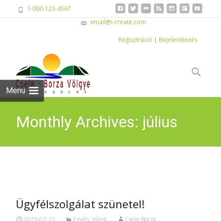
1-000-123-4567
email@i-create.com
Regisztráció
|
Bejelentkezés
Skip
to
Keresés:
content
Menu
Monthly Archives: július
2019
Ügyfélszolgálat szünetel!
2019-07-10
Egyéb
,
Hírek
Csele Borza