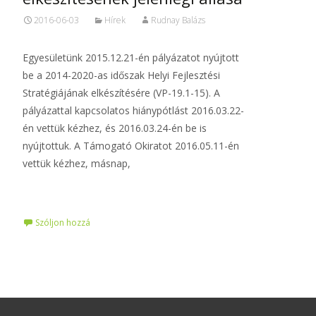
2016-06-03
Hírek
Rudnay Balázs
Egyesületünk 2015.12.21-én pályázatot nyújtott
be a 2014-2020-as időszak Helyi Fejlesztési
Stratégiájának elkészítésére (VP-19.1-15). A
pályázattal kapcsolatos hiánypótlást 2016.03.22-
én vettük kézhez, és 2016.03.24-én be is
nyújtottuk. A Támogató Okiratot 2016.05.11-én
vettük kézhez, másnap,
Tovább…
Szóljon hozzá