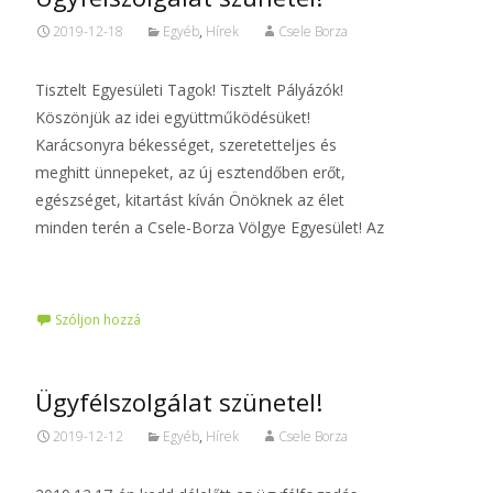
2019-12-18
Egyéb
,
Hírek
Csele Borza
Tisztelt Egyesületi Tagok! Tisztelt Pályázók!
Köszönjük az idei együttműködésüket!
Karácsonyra békességet, szeretetteljes és
meghitt ünnepeket, az új esztendőben erőt,
egészséget, kitartást kíván Önöknek az élet
minden terén a Csele-Borza Völgye Egyesület! Az
Tovább…
Szóljon hozzá
Ügyfélszolgálat szünetel!
2019-12-12
Egyéb
,
Hírek
Csele Borza