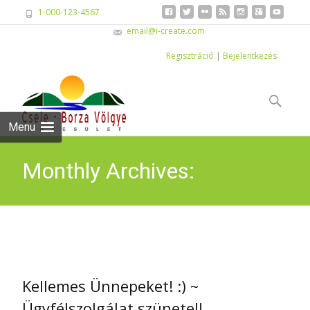
1-000-123-4567
email@i-create.com
Regisztráció
|
Bejelentkezés
Skip
to
Keresés:
content
Menu
Monthly Archives:
december 2019
Kellemes Ünnepeket! :) ~
Ügyfélszolgálat szünetel!