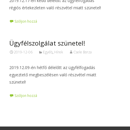
2019.12.17-én kedd délelőtt az ügyfélfogadás
régiós értekezleten való részvétel miatt szünetel!
Szóljon hozzá
Ügyfélszolgálat szünetel!
2019-12-06
Egyéb
,
Hírek
Csele Borza
2019.12.09-én hétfő délelőtt az ügyfélfogadás
egyeztető megbeszélésen való részvétel miatt
szünetel!
Szóljon hozzá