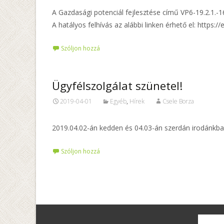
A Gazdasági potenciál fejlesztése című VP6-19.2.1.-1
A hatályos felhívás az alábbi linken érhető el: http
Szóljon hozzá
Ügyfélszolgálat szünetel!
2019-04-01
Egyéb
,
Hírek
Csele Borza
2019.04.02-án kedden és 04.03-án szerdán irodánkban
Szóljon hozzá