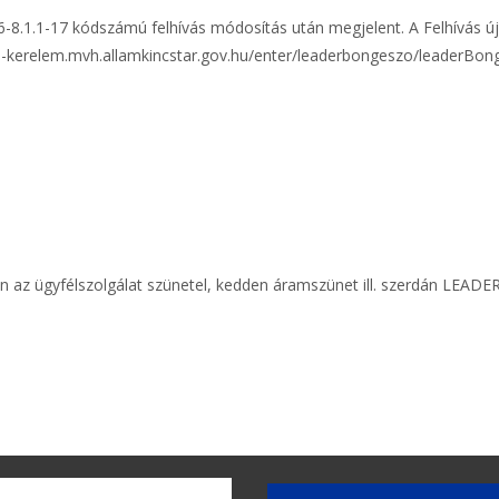
6-8.1.1-17 kódszámú felhívás módosítás után megjelent. A Felhívás újr
s://e-kerelem.mvh.allamkincstar.gov.hu/enter/leaderbongeszo/leaderBo
 az ügyfélszolgálat szünetel, kedden áramszünet ill. szerdán LEADER