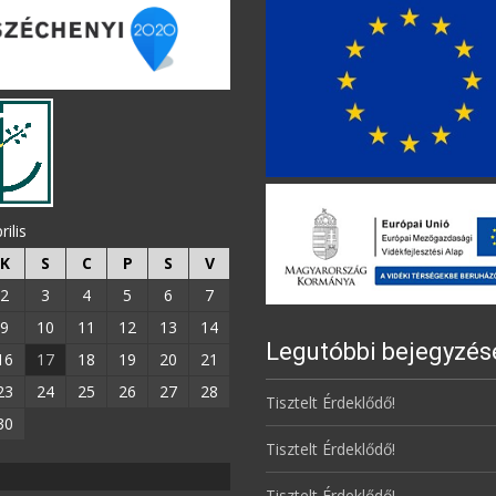
rilis
K
S
C
P
S
V
2
3
4
5
6
7
9
10
11
12
13
14
Legutóbbi bejegyzés
16
17
18
19
20
21
23
24
25
26
27
28
Tisztelt Érdeklődő!
30
Tisztelt Érdeklődő!
Tisztelt Érdeklődő!