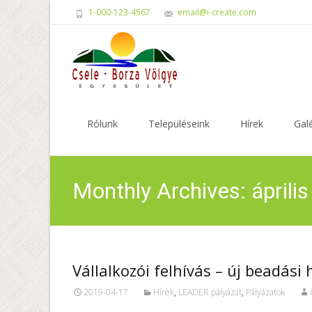
1-000-123-4567
email@i-create.com
Skip
to
Rólunk
Településeink
Hírek
Galé
content
Monthly Archives: áprili
Vállalkozói felhívás – új beadási
2019-04-17
Hírek
,
LEADER pályázat
,
Pályázatok