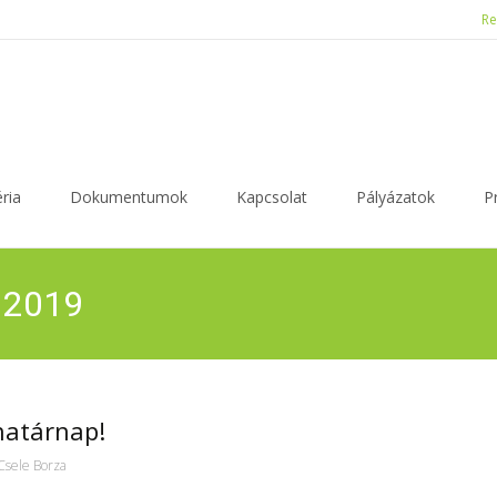
Re
ria
Dokumentumok
Kapcsolat
Pályázatok
P
s 2019
 határnap!
Csele Borza