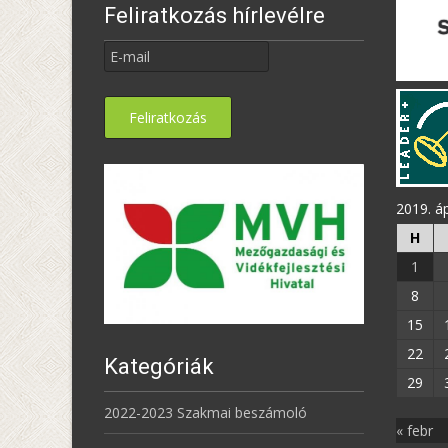
Feliratkozás hírlevélre
2019. áp
H
1
8
15
22
Kategóriák
29
2022-2023 Szakmai beszámoló
« febr