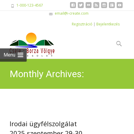
1-000-123-4567
email@i-create.com
Regisztráció
|
Bejelentkezés
Skip
to
Keresés:
content
Menu
Monthly Archives:
szeptember 2025
Irodai ügyfélszolgálat
2025.szeptember 29-30.