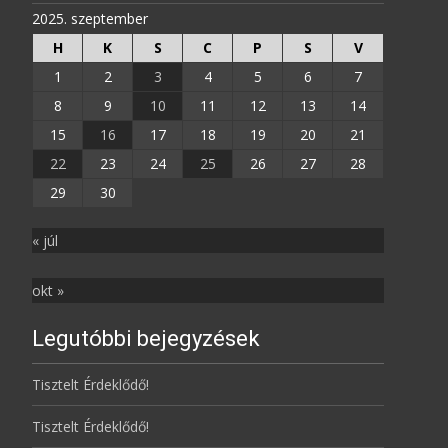
2025. szeptember
H
K
S
C
P
S
V
1
2
3
4
5
6
7
8
9
10
11
12
13
14
15
16
17
18
19
20
21
22
23
24
25
26
27
28
29
30
« júl
okt »
Legutóbbi bejegyzések
Tisztelt Érdeklődő!
Tisztelt Érdeklődő!