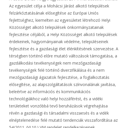
Az egyesület célja a Mohácsi Járást alkotó települések
felzárkóztatásának elősegítése az Európai Uniós
fejlettséghez, kiemelten az egyesületet létrehozó Helyi
Közösséget alkotó települések önkormányzatainak
fejlesztése céljából, a Helyi Közösséget alkotó települések
érdekeinek, hagyományainak védelme, településeinek
fejlesztése és a gazdasági élet élénkítésének szervezése. A
térségben történő előre mutató változások támogatása, a
gazdálkodási tevékenységek nem mezőgazdasági
tevékenységek felé történő diverzifikálása és a nem
mezőgazdasági ágazatok fejlesztése, a foglalkoztatás
elősegítése, az alapszolgáltatások színvonalának javítása,
beleértve az információs és kommunikációs
technológiákhoz való helyi hozzáférést, és a vidéki
területeket vonzóbbá tevő beruházások végrehajtása
révén a gazdasági és társadalmi visszaesés és a vidék
elnéptelenedése felé mutató tendenciák visszafordítása az
54/2011. (VI.10.) VM rendelet rendelkezéseinek