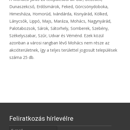
Dunaszekcső, Erdősmárok, Feked, Görcsönydoboka,
Himesháza, Homorúd, Ivándárda, Kisnyárád, Kölked,
Lánycsók, Lippó, Majs, Maráza, Mohács, Nagynyárád,
Palotabozsok, Sárok, Sátorhely, Somberek, Szebény,
Székelyszabar, Szűr, Udvar és Véménd. Ezek közül
azonban a városi rangban lévő Mohács nem része az
akcióterületnek, így a teljes területtel jogosult települések
száma 25 db.
Feliratkozás hírlevélre