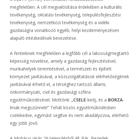
megfelelően. A cél megvalósítása érdekében a kulturális
tevékenység, oktatási tevékenység, településfejlesztési
tevékenység, nemzetközi tevékenység és a vidéki
gazdaságra vonatkozó egyéb, helyi kezdeményezésen
alapuló intézkedések bevezetése.
A fentieknek megfelelően a legfőbb cél a lakosságmegtartó
képesség növelése, amely a gazdaság fejlesztésével,
munkahelyek teremtésével, a természeti és épített
környezet javításával, a közszolgáltatások elérhetőségének
javításával érhető el, a térséghez tartozó állami,
önkormányzati, civil és gazdasági szféra
együttműködésével. Mottónk: „
CSELE
-kedj, és a
BORZA
-
lmak megszűnnek!” Tehát közös együttműködésben
cselekedve, egymást segítve és nem akadályozva, elérhető
egy jobb jövő.
A Mohácsi járás 26 településből áll: Bár, Bezedek,