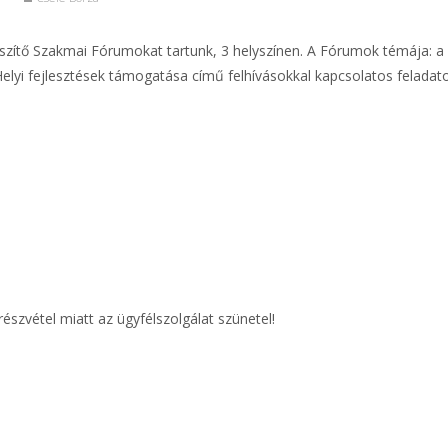
szítő Szakmai Fórumokat tartunk, 3 helyszínen. A Fórumok témája: a 
elyi fejlesztések támogatása című felhívásokkal kapcsolatos felada
szvétel miatt az ügyfélszolgálat szünetel!