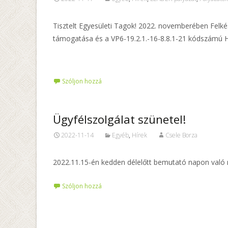
Tisztelt Egyesületi Tagok! 2022. novemberében Felké
támogatása és a VP6-19.2.1.-16-8.8.1-21 kódszámú H
Tovább…
Szóljon hozzá
Ügyfélszolgálat szünetel!
2022-11-14
Egyéb
,
Hírek
Csele Borza
2022.11.15-én kedden délelőtt bemutató napon való ré
Szóljon hozzá