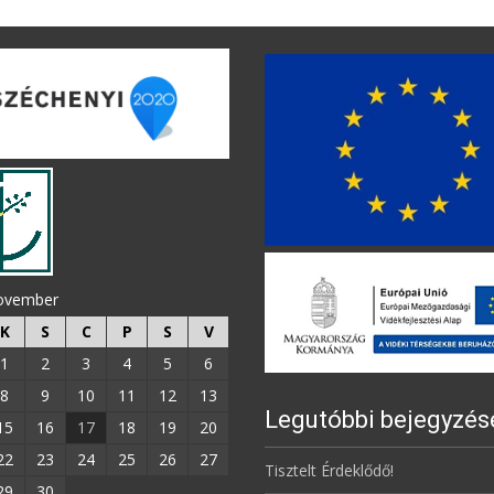
november
K
S
C
P
S
V
1
2
3
4
5
6
8
9
10
11
12
13
Legutóbbi bejegyzés
15
16
17
18
19
20
22
23
24
25
26
27
Tisztelt Érdeklődő!
29
30