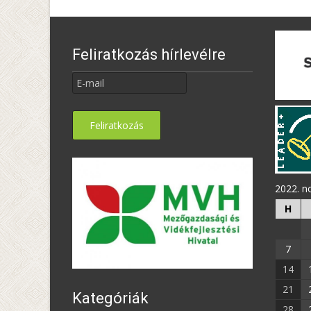
Feliratkozás hírlevélre
2022. 
H
7
14
21
Kategóriák
28