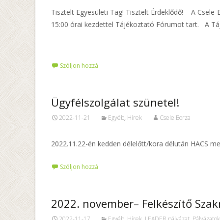
Tisztelt Egyesületi Tag! Tisztelt Érdeklődő! A Csel
15:00 órai kezdettel Tájékoztató Fórumot tart. A T
Tovább…
Szóljon hozzá
Ügyfélszolgálat szünetel!
2022-11-21
Egyéb
,
Hírek
Csele Borza
2022.11.22-én kedden délelőtt/kora délután HACS meg
Szóljon hozzá
2022. november– Felkészítő Sza
2022-11-17
Egyéb
,
Hírek
,
LEADER pályázat
,
Pályázatok