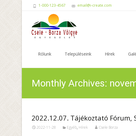
1-000-123-4567
email@i-create.com
Skip
to
Rólunk
Településeink
Hírek
Galé
content
Monthly Archives: nove
2022.12.07. Tájékoztató Fórum,
2022-11-28
Egyéb
,
Hírek
Csele Borza