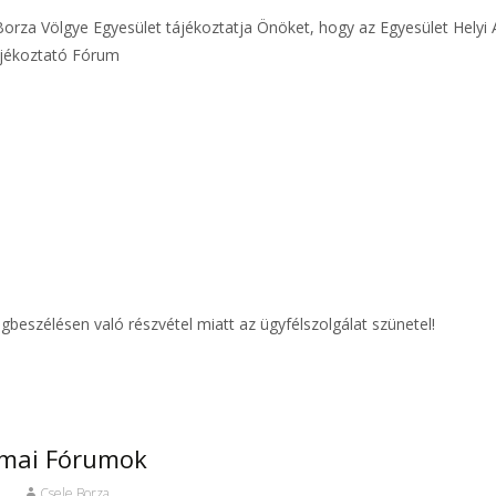
e-Borza Völgye Egyesület tájékoztatja Önöket, hogy az Egyesület Hely
ájékoztató Fórum
beszélésen való részvétel miatt az ügyfélszolgálat szünetel!
kmai Fórumok
Csele Borza