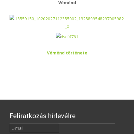
Véménd
Véménd története
Feliratkozás hírlevélre