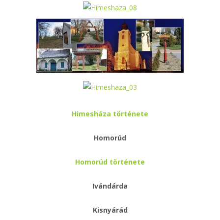
Himesháza története
Homorúd
Homorúd története
Ivándárda
Kisnyárád