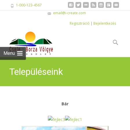
1-000-123-4567
email@i-create.com
Regisztráció
|
Bejelentkezés
Skip
to
Keresés:
content
Menu
Településeink
Bár