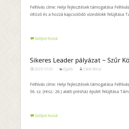
Felhívás címe: Helyi fejlesztések támogatása Felhív
öltöző és a hozzá kapcsolódó vizesblokk felújítása T
Tovább…
Szóljon hozzá
Sikeres Leader pályázat ~ Szűr 
2023-10-02
Egyéb
Csele Borza
Felhívás címe: Helyi fejlesztések támogatása Felhívá
56. sz. (Hrsz.: 26.) alatti présház épület felújítása T
Tovább…
Szóljon hozzá