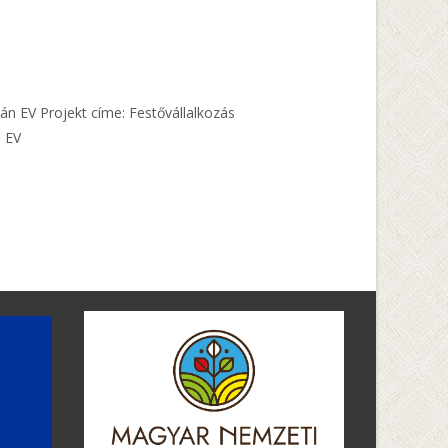
án EV Projekt címe: Festővállalkozás
n EV