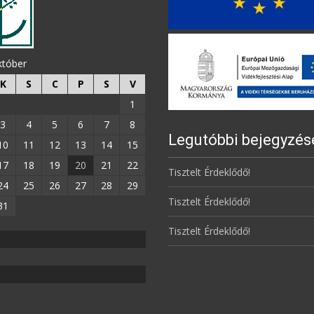
któber
K
S
C
P
S
V
1
3
4
5
6
7
8
Legutóbbi bejegyzés
10
11
12
13
14
15
17
18
19
20
21
22
Tisztelt Érdeklődő!
24
25
26
27
28
29
Tisztelt Érdeklődő!
31
Tisztelt Érdeklődő!