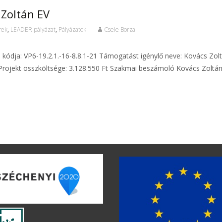
 Zoltán EV
rek
,
LEADER pályázat
,
Pályázatok
Csele Borza
s kódja: VP6-19.2.1.-16-8.8.1-21 Támogatást igénylő neve: Kovács Zolt
Projekt összköltsége: 3.128.550 Ft Szakmai beszámoló Kovács Zoltá