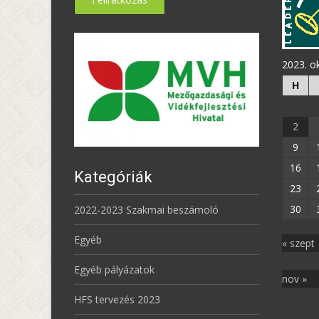
2023. o
H
2
9
16
Kategóriák
23
30
2022-2023 Szakmai beszámoló
Egyéb
« szept
Egyéb pályázatok
nov »
HFS tervezés 2023