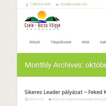
1-000-123-4567
email@i-create.com
Skip
to
Rólunk
Településeink
Hírek
Galé
content
Monthly Archives: októb
Sikeres Leader pályázat ~ Feke
2023-10-20
2022-2023 Szakmai beszámoló
,
Hírek
,
LE