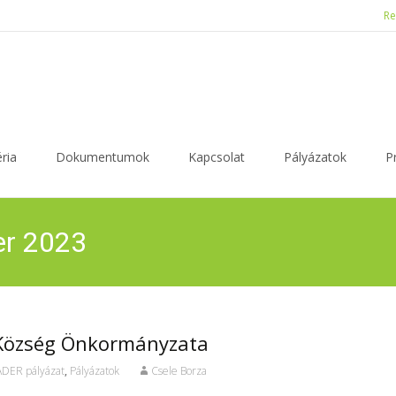
Re
ria
Dokumentumok
Kapcsolat
Pályázatok
P
er 2023
d Község Önkormányzata
ADER pályázat
,
Pályázatok
Csele Borza