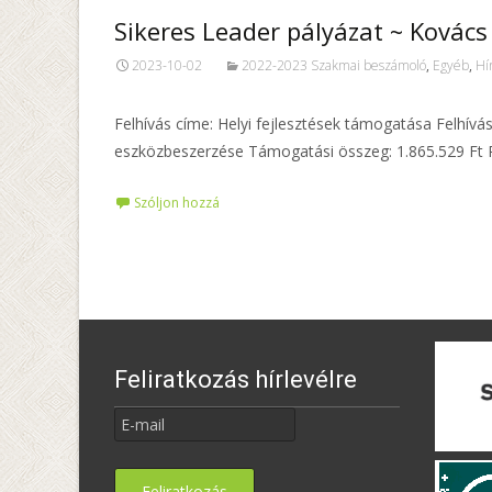
Sikeres Leader pályázat ~ Kovács
2023-10-02
2022-2023 Szakmai beszámoló
,
Egyéb
,
Hí
Felhívás címe: Helyi fejlesztések támogatása Felhívá
eszközbeszerzése Támogatási összeg: 1.865.529 Ft 
Szóljon hozzá
Feliratkozás hírlevélre