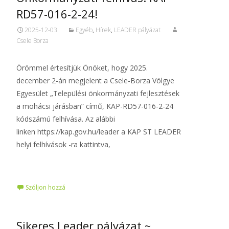
RD57-016-2-24!
2025-12-03
Egyéb
,
Hírek
,
LEADER pályázat
Csele Borza
Örömmel értesítjük Önöket, hogy 2025.
december 2-án megjelent a Csele-Borza Völgye
Egyesület „Települési önkormányzati fejlesztések
a mohácsi járásban” című, KAP-RD57-016-2-24
kódszámú felhívása. Az alábbi
linken https://kap.gov.hu/leader a KAP ST LEADER
helyi felhívások -ra kattintva,
Tovább…
Szóljon hozzá
Sikeres Leader pályázat ~