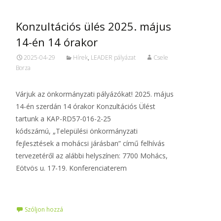
Konzultációs ülés 2025. május
14-én 14 órakor
2025-04-29
Hírek
,
LEADER pályázat
Csele
Borza
Várjuk az önkormányzati pályázókat! 2025. május
14-én szerdán 14 órakor Konzultációs Ülést
tartunk a KAP-RD57-016-2-25
kódszámú, „Települési önkormányzati
fejlesztések a mohácsi járásban” című felhívás
tervezetéről az alábbi helyszínen: 7700 Mohács,
Eötvös u. 17-19. Konferenciaterem
Tovább…
Szóljon hozzá