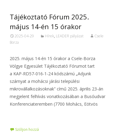
Tájékoztató Fórum 2025.
május 14-én 15 órakor
2025-04-29
Hírek
,
LEADER pályázat
Csele
Borza
2025. május 14-én 15 órakor a Csele-Borza
Völgye Egyesület Tájékoztató Fórumot tart
a KAP-RD57-016-1-24 kódszámú „Adjunk
szárnyat a mohácsi járási települési
mikrovállalkozásoknak” című 2025. április 23-án
megjelent felhívás vonatkozásában a Busóudvar
Konferenciateremben (7700 Mohács, Eötvös
Tovább…
Szóljon hozzá