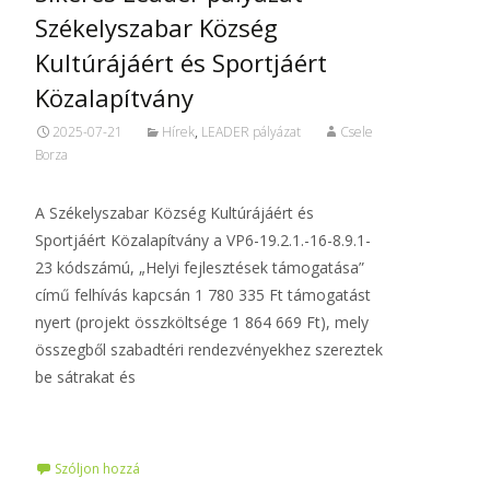
Székelyszabar Község
Kultúrájáért és Sportjáért
Közalapítvány
2025-07-21
Hírek
,
LEADER pályázat
Csele
Borza
A Székelyszabar Község Kultúrájáért és
Sportjáért Közalapítvány a VP6-19.2.1.-16-8.9.1-
23 kódszámú, „Helyi fejlesztések támogatása”
című felhívás kapcsán 1 780 335 Ft támogatást
nyert (projekt összköltsége 1 864 669 Ft), mely
összegből szabadtéri rendezvényekhez szereztek
be sátrakat és
Tovább…
Szóljon hozzá