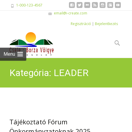
1-000-123-4567
email@i-create.com
Regisztráció
|
Bejelentkezés
Skip
to
Keresés:
content
Menu
Kategória: LEADER
pályázat
Tájékoztató Fórum
Önkormányzatoknak 2025.