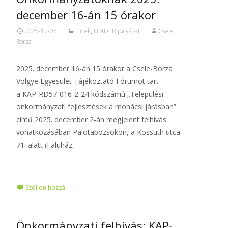
december 16-án 15 órakor
2025-12-05
Hírek
,
LEADER pályázat
Csele
Borza
2025. december 16-án 15 órakor a Csele-Borza
Völgye Egyesület Tájékoztató Fórumot tart
a KAP-RD57-016-2-24 kódszámú „Települési
önkormányzati fejlesztések a mohácsi járásban”
című 2025. december 2-án megjelent felhívás
vonatkozásában Palotabozsokon, a Kossuth utca
71. alatt (Faluház,
Tovább…
Szóljon hozzá
Önkormányzati felhívás: KAP-