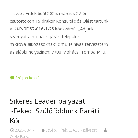
Tisztelt Érdeklődő! 2025. március 27-én
csütörtökön 15 órakor Konzultációs Ülést tartunk
a KAP-RD57-016-1-25 kódszámú, „Adjunk
szárnyat a mohácsi járási települési
mikrovállalkozásoknak” című felhívás tervezetéről
az alábbi helyszínen: 7700 Mohács, Tompa M. u.
Tovább…
Szóljon hozzá
Sikeres Leader pályázat
~Fekedi Szülőföldünk Baráti
Kör
2025-03-17
Egyéb
,
Hírek
,
LEADER pályázat
Csele Borza