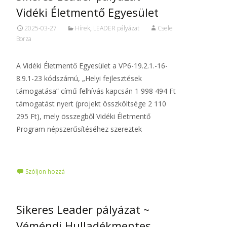
Vidéki Életmentő Egyesület
2025-03-27
Hírek
,
LEADER pályázat
Csele
Borza
A Vidéki Életmentő Egyesület a VP6-19.2.1.-16-
8.9.1-23 kódszámú, „Helyi fejlesztések
támogatása” című felhívás kapcsán 1 998 494 Ft
támogatást nyert (projekt összköltsége 2 110
295 Ft), mely összegből Vidéki Életmentő
Program népszerűsítéséhez szereztek
Tovább…
Szóljon hozzá
Sikeres Leader pályázat ~
Véméndi Hulladékmentes