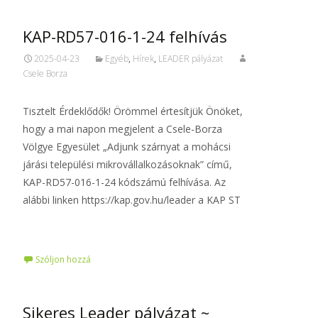
KAP-RD57-016-1-24 felhívás
2025-04-23
Egyéb
,
Hírek
,
LEADER pályázat
Csele Borza
Tisztelt Érdeklődők! Örömmel értesítjük Önöket,
hogy a mai napon megjelent a Csele-Borza
Völgye Egyesület „Adjunk szárnyat a mohácsi
járási települési mikrovállalkozásoknak” című,
KAP-RD57-016-1-24 kódszámú felhívása. Az
alábbi linken https://kap.gov.hu/leader a KAP ST
Tovább…
Szóljon hozzá
Sikeres Leader pályázat ~