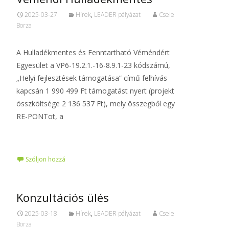
2025-03-27
Hírek
,
LEADER pályázat
Csele
Borza
A Hulladékmentes és Fenntartható Véméndért
Egyesület a VP6-19.2.1.-16-8.9.1-23 kódszámú,
„Helyi fejlesztések támogatása” című felhívás
kapcsán 1 990 499 Ft támogatást nyert (projekt
összköltsége 2 136 537 Ft), mely összegből egy
RE-PONTot, a
Tovább…
Szóljon hozzá
Konzultációs ülés
2025-03-18
Hírek
,
LEADER pályázat
Csele
Borza