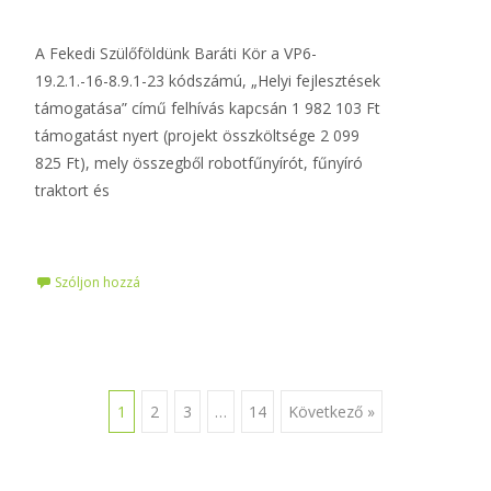
A Fekedi Szülőföldünk Baráti Kör a VP6-
19.2.1.-16-8.9.1-23 kódszámú, „Helyi fejlesztések
támogatása” című felhívás kapcsán 1 982 103 Ft
támogatást nyert (projekt összköltsége 2 099
825 Ft), mely összegből robotfűnyírót, fűnyíró
traktort és
Tovább…
Szóljon hozzá
Posts
1
2
3
…
14
Következő »
navigation