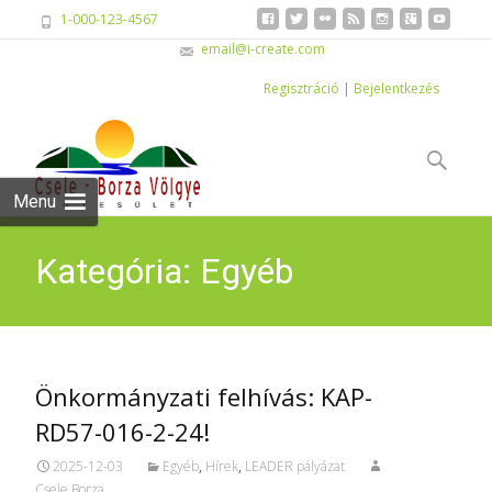
1-000-123-4567
email@i-create.com
Regisztráció
|
Bejelentkezés
Skip
to
Keresés:
content
Menu
Kategória: Egyéb
Önkormányzati felhívás: KAP-
RD57-016-2-24!
2025-12-03
Egyéb
,
Hírek
,
LEADER pályázat
Csele Borza