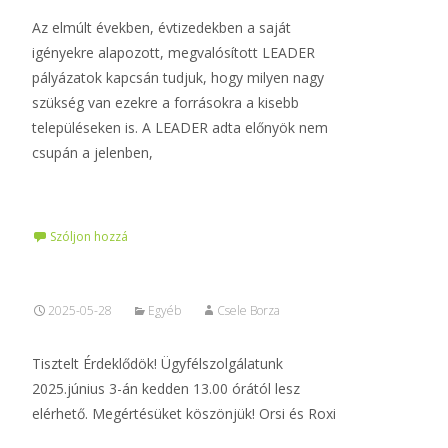
Az elmúlt években, évtizedekben a saját
igényekre alapozott, megvalósított LEADER
pályázatok kapcsán tudjuk, hogy milyen nagy
szükség van ezekre a forrásokra a kisebb
településeken is. A LEADER adta előnyök nem
csupán a jelenben,
Tovább…
Szóljon hozzá
2025-05-28
Egyéb
Csele Borza
Tisztelt Érdeklődök! Ügyfélszolgálatunk
2025.június 3-án kedden 13.00 órától lesz
elérhető. Megértésüket köszönjük! Orsi és Roxi