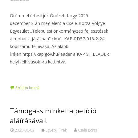
Örömmel értesítjük Önöket, hogy 2025.
december 2-án megjelent a Csele-Borza Völgye
Egyesület „Települési önkormányzati fejlesztések
a mohácsi járásban” című, KAP-RD57-016-2-24
kódszámú felhívása. Az alábbi
linken https://kap.gov.hu/leader a KAP ST LEADER
helyi felhívások -ra kattintva,
Tovább…
Szóljon hozzá
Támogass minket a petíció
aláírásával!
2025-06-02
Egyéb
,
Hírek
Csele Borza