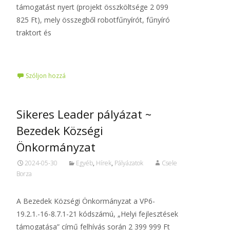
támogatást nyert (projekt összköltsége 2 099
825 Ft), mely összegből robotfűnyírót, fűnyíró
traktort és
Tovább…
Szóljon hozzá
Sikeres Leader pályázat ~
Bezedek Községi
Önkormányzat
2024-05-30
Egyéb
,
Hírek
,
Pályázatok
Csele
Borza
A Bezedek Községi Önkormányzat a VP6-
19.2.1.-16-8.7.1-21 kódszámú, „Helyi fejlesztések
támogatása” című felhívás során 2 399 999 Ft