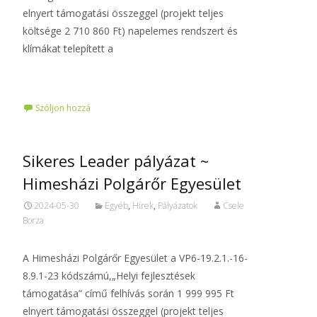
elnyert támogatási összeggel (projekt teljes
költsége 2 710 860 Ft) napelemes rendszert és
klímákat telepített a
Tovább…
Szóljon hozzá
Sikeres Leader pályázat ~
Himesházi Polgárőr Egyesület
2024-05-30
Egyéb
,
Hírek
,
Pályázatok
Csele
Borza
A Himesházi Polgárőr Egyesület a VP6-19.2.1.-16-
8.9.1-23 kódszámú,„Helyi fejlesztések
támogatása” című felhívás során 1 999 995 Ft
elnyert támogatási összeggel (projekt teljes