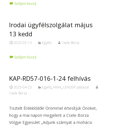
Szóljon hozzá
Irodai ügyfélszolgálat május
13 kedd
2025-05-13
Egyéb
Csele Borza
Szóljon hozzá
KAP-RD57-016-1-24 felhívás
2025-04-23
Egyéb
,
Hírek
,
LEADER pályázat
Csele Borza
Tisztelt Érdeklődők! Örömmel értesítjük Önöket,
hogy a mai napon megjelent a Csele-Borza
Völgye Egyesület „Adjunk szárnyat a mohácsi