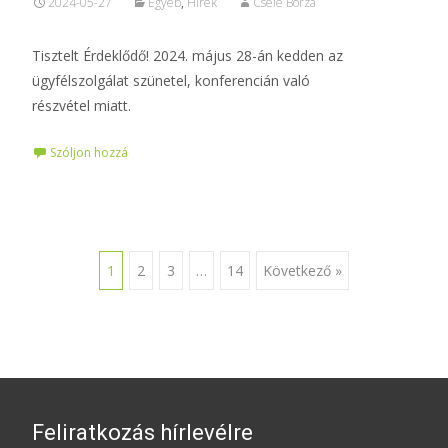
2024-05-27
Egyéb
,
Hírek
Csele Borza
Tisztelt Érdeklődő! 2024. május 28-án kedden az
ügyfélszolgálat szünetel, konferencián való
részvétel miatt.
Szóljon hozzá
Posts
1
2
3
…
14
Következő »
navigation
Feliratkozás hírlevélre