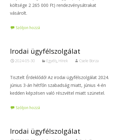
költsége 2 265 000 Ft) rendezvénysátrakat
vásárolt.
Szóljon hozzá
Irodai ügyfélszolgálat
2024-05-30
Egyéb
,
Hírek
Csele Borza
Tisztelt Érdeklődő! Az irodai ügyfélszolgálat 2024.
június 3-án hétfőn szabadság miatt, június 4-én
kedden képzésen való részvétel miatt szünetel.
Szóljon hozzá
Irodai ügyfélszolgálat