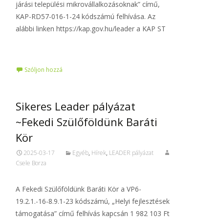
járási települési mikrovállalkozásoknak” című,
KAP-RD57-016-1-24 kódszámú felhívása. Az
alábbi linken https://kap.gov.hu/leader a KAP ST
Tovább…
Szóljon hozzá
Sikeres Leader pályázat
~Fekedi Szülőföldünk Baráti
Kör
2025-03-17
Egyéb
,
Hírek
,
LEADER pályázat
Csele Borza
A Fekedi Szülőföldünk Baráti Kör a VP6-
19.2.1.-16-8.9.1-23 kódszámú, „Helyi fejlesztések
támogatása” című felhívás kapcsán 1 982 103 Ft