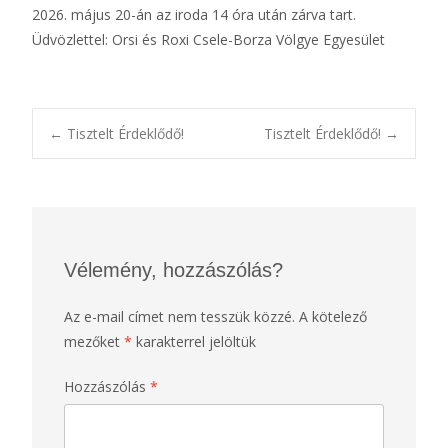
2026. május 20-án az iroda 14 óra után zárva tart.
Üdvözlettel: Orsi és Roxi Csele-Borza Völgye Egyesület
Post
←
Tisztelt Érdeklődő!
Tisztelt Érdeklődő!
→
navigation
Vélemény, hozzászólás?
Az e-mail címet nem tesszük közzé.
A kötelező
mezőket
*
karakterrel jelöltük
Hozzászólás
*