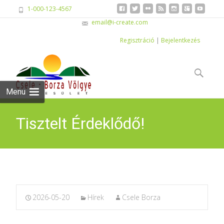
1-000-123-4567
email@i-create.com
Regisztráció
|
Bejelentkezés
Skip
to
Keresés:
content
Menu
Tisztelt Érdeklődő!
2026-05-20
Hírek
Csele Borza