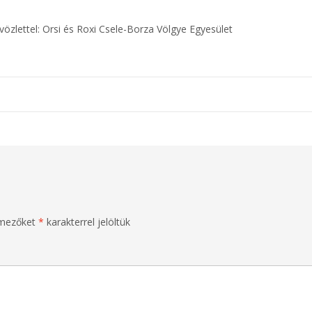
dvözlettel: Orsi és Roxi Csele-Borza Völgye Egyesület
 mezőket
*
karakterrel jelöltük