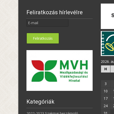
Feliratkozás hírlevélre
2026. a
H
3
10
17
Kategóriák
24
31
2022-2023 Szakmai beszámoló