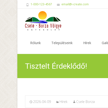
1-000-123-4567
email@i-create.com
Skip
to
Rólunk
Településeink
Hírek
Galé
content
Tisztelt Érdeklődő!
2026-04-09
Hírek
Csele Borza