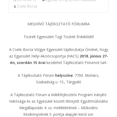
Csele Borza
MEGHÍVÓ TÁJÉKOZTATÓ FÓRUMRA
Tisztelt Egyesületi Tag! Tisztelt Érdeklődő!
A Csele-Borza Völgye Egyesület tájékoztatja Önöket, hogy
az Egyesület Helyi Akciócsoportja (HACS)
2018. június 27-
én, szerdán 15 órai
kezdettel Tájékoztató Fórumot tart.
A Tájékoztató Fórum
helyszíne
: 7700. Mohács,
Szabadság u. 15., Tárgyaló
A Tájékoztató Fórum a Vidékfejlesztési Program Irányító
Hatósága és az Egyesület között létrejött Együttműködési
Megállapodás 4. sz. mellékletének – Működési
Kézikönyvének 5. pontja alapján kerül sor.