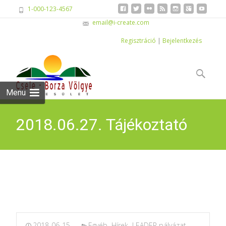
1-000-123-4567
email@i-create.com
Regisztráció
|
Bejelentkezés
Skip
to
Keresés:
content
Menu
2018.06.27. Tájékoztató
Fórum
2018-06-15
Egyéb
,
Hírek
,
LEADER pályázat