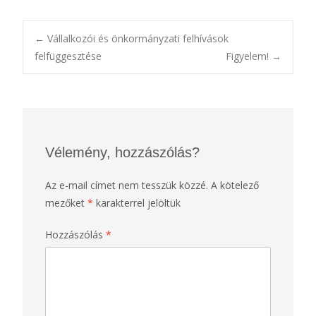
Post
←
Vállalkozói és önkormányzati felhívások
felfüggesztése
Figyelem!
→
navigation
Vélemény, hozzászólás?
Az e-mail címet nem tesszük közzé.
A kötelező
mezőket
*
karakterrel jelöltük
Hozzászólás
*