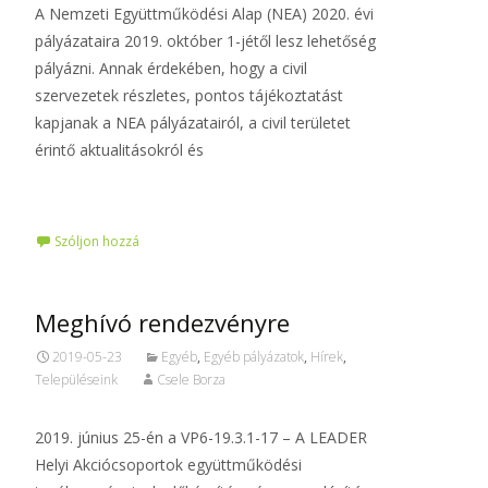
A Nemzeti Együttműködési Alap (NEA) 2020. évi
pályázataira 2019. október 1-jétől lesz lehetőség
pályázni. Annak érdekében, hogy a civil
szervezetek részletes, pontos tájékoztatást
kapjanak a NEA pályázatairól, a civil területet
érintő aktualitásokról és
Tovább…
Szóljon hozzá
Meghívó rendezvényre
2019-05-23
Egyéb
,
Egyéb pályázatok
,
Hírek
,
Településeink
Csele Borza
2019. június 25-én a VP6-19.3.1-17 – A LEADER
Helyi Akciócsoportok együttműködési