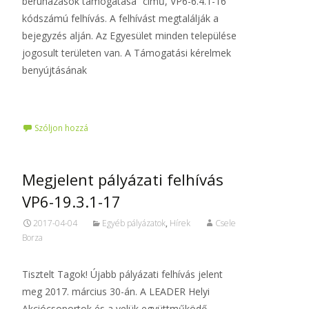
beruházások támogatása” című, VP6-6.4.1-16
kódszámú felhívás. A felhívást megtalálják a
bejegyzés alján. Az Egyesület minden települése
jogosult területen van. A Támogatási kérelmek
benyújtásának
Tovább…
Szóljon hozzá
Megjelent pályázati felhívás
VP6-19.3.1-17
2017-04-04
Egyéb pályázatok
,
Hírek
Csele
Borza
Tisztelt Tagok! Újabb pályázati felhívás jelent
meg 2017. március 30-án. A LEADER Helyi
Akciócsoportok és a velük együttműködő