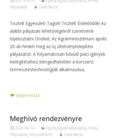
2021-03-24
Egyéb
,
Egyéb pályázatok
,
Hírek
,
Pályázatok
Csele Borza
Tisztelt Egyesületi Tagok! Tisztelt Érdeklődők! Az
alábbi pályázati lehetőségekről szeretnénk
tájékoztatni Önöket: Az Agrárminisztérium április
20-án hirdeti meg az új ültetvénytelepítési
pályázatot. A folyamatosan bővülő piaci igények
kielégítéséhez elengedhetetlen a korszerű
termesztéstechnológiák alkalmazása,
Tovább…
Szóljon hozzá
Meghívó rendezvényre
2020-08-14
Egyéb
,
Egyéb pályázatok
,
Hírek
,
Pályázatok
,
Településeink
Csele Borza