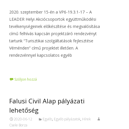
2020. szeptember 15-én a VP6-19.3.1-17 – A
LEADER Helyi Akciócsoportok együttműködési
tevékenységeinek előkészítése és megvalósítása
című felhívás kapcsán projektzáró rendezvényt
tartunk “Turisztikai szolgáltatások fejlesztése
Véménden” című projektet illetően. A
rendezvénnyel kapcsolatos egyéb
Tovább…
Szóljon hozzá
Falusi Civil Alap pályázati
lehetőség
2020-06-12
Egyéb
,
Egyéb pályázatok
,
Hírek
Csele Borza