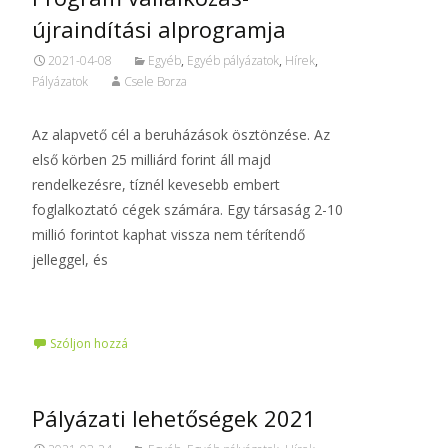
újraindítási alprogramja
2021-04-08
Egyéb
,
Egyéb pályázatok
,
Hírek
,
Pályázatok
Csele Borza
Az alapvető cél a beruházások ösztönzése. Az
első körben 25 milliárd forint áll majd
rendelkezésre, tíznél kevesebb embert
foglalkoztató cégek számára. Egy társaság 2-10
millió forintot kaphat vissza nem térítendő
jelleggel, és
Tovább…
Szóljon hozzá
Pályázati lehetőségek 2021