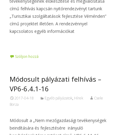
tevékenységeinek előkészítése és megvalósítása
című felhívás kapcsán nyitórendezvényt tartunk
„Turisztikai szolgáltatások fejlesztése Véménden”
című projektet illetően. A rendezvénnyel
kapcsolatos egyéb információkat
Tovább…
Szóljon hozzá
Módosult pályázati felhívás –
VP6-6.4.1-16
2017-04-18
Egyéb pályázatok
,
Hírek
Csele
Borza
Módosult a „Nem mezőgazdasági tevékenységek
beindítására és fejlesztésére irányuló