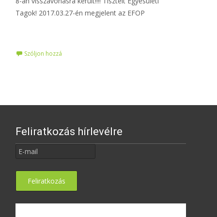
8-án visszavonásra került!!!! Tisztelt Egyesületi
Tagok! 2017.03.27-én megjelent az EFOP
Tovább…
Szóljon hozzá
Feliratkozás hírlevélre