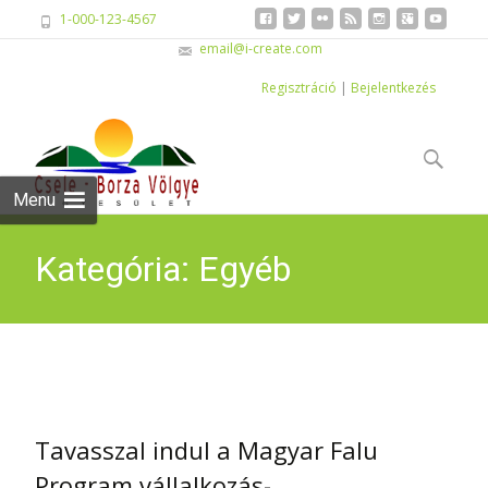
1-000-123-4567
email@i-create.com
Regisztráció
|
Bejelentkezés
Skip
to
Keresés:
content
Menu
Kategória: Egyéb
pályázatok
Tavasszal indul a Magyar Falu
Program vállalkozás-