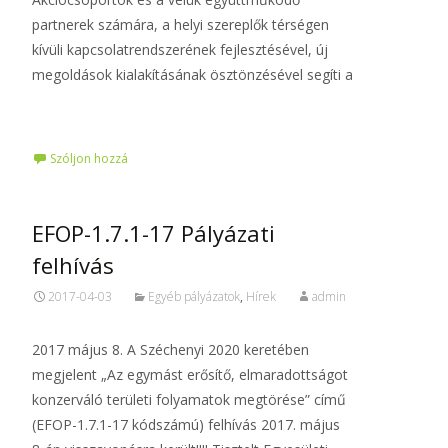
partnerek számára, a helyi szereplők térségen
kívüli kapcsolatrendszerének fejlesztésével, új
megoldások kialakításának ösztönzésével segíti a
Tovább…
Szóljon hozzá
EFOP-1.7.1-17 Pályázati
felhívás
2017-04-03
Egyéb pályázatok
,
Hírek
admin
2017 május 8. A Széchenyi 2020 keretében
megjelent „Az egymást erősítő, elmaradottságot
konzerváló területi folyamatok megtörése” című
(EFOP-1.7.1-17 kódszámú) felhívás 2017. május