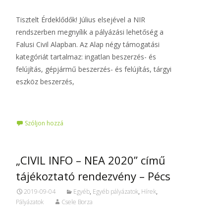
Tisztelt Érdeklődők! Július elsejével a NIR
rendszerben megnyílik a pályázási lehetőség a
Falusi Civil Alapban. Az Alap négy támogatási
kategóriát tartalmaz: ingatlan beszerzés- és
felújítás, gépjármű beszerzés- és felújítás, tárgyi
eszköz beszerzés,
Tovább…
Szóljon hozzá
„CIVIL INFO – NEA 2020” című
tájékoztató rendezvény – Pécs
2019-09-04
Egyéb
,
Egyéb pályázatok
,
Hírek
,
Pályázatok
Csele Borza