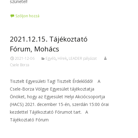
szünetel!
Szóljon hozzá
2021.12.15. Tájékoztató
Fórum, Mohács
2021-12-06
Egyéb
,
Hírek
,
LEADER pályázat
Csele Borza
Tisztelt Egyesületi Tag! Tisztelt Érdeklődő! A
Csele-Borza Völgye Egyesület tájékoztatja
Önöket, hogy az Egyesület Helyi Akciócsoportja
(HACS) 2021. december 15-én, szerdán 15:00 órai
kezdettel Tájékoztató Fórumot tart. A
Tájékoztató Fórum
Tovább…