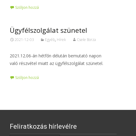
Szóljon hozzá
Ügyfélszolgálat szünetel
2021-12-03
Egyéb
,
Hírek
Csele Borza
2021.12.06-án hétfőn délután bemutató napon
való részvétel miatt az ügyfélszolgálat szünetel.
Szóljon hozzá
Feliratkozás hírlevélre