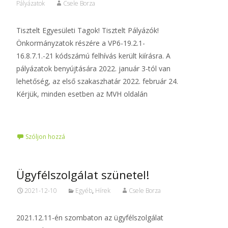
Pályázatok
Csele Borza
Tisztelt Egyesületi Tagok! Tisztelt Pályázók!
Önkormányzatok részére a VP6-19.2.1-
16.8.7.1.-21 kódszámú felhívás került kiírásra. A
pályázatok benyújtására 2022. január 3-tól van
lehetőség, az első szakaszhatár 2022. február 24.
Kérjük, minden esetben az MVH oldalán
Tovább…
Szóljon hozzá
Ügyfélszolgálat szünetel!
2021-12-10
Egyéb
,
Hírek
Csele Borza
2021.12.11-én szombaton az ügyfélszolgálat