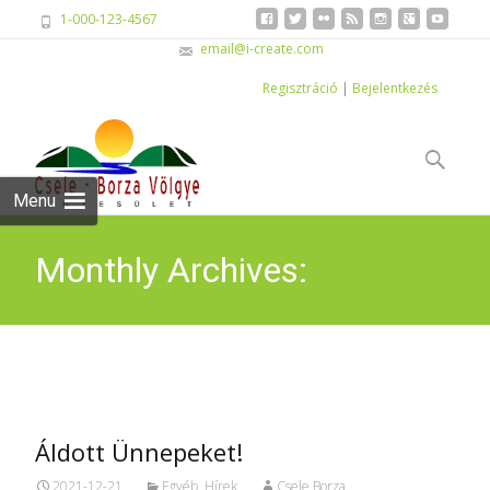
1-000-123-4567
email@i-create.com
Regisztráció
|
Bejelentkezés
Skip
to
Keresés:
content
Menu
Monthly Archives:
december 2021
Áldott Ünnepeket!
2021-12-21
Egyéb
,
Hírek
Csele Borza