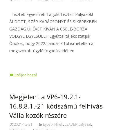
Tisztelt Egyesületi Tagok! Tisztelt Pályázók!
ÁLDOTT, SZÉP KARÁCSONYT ÉS SIKEREKBEN
GAZDAG ÚJ ÉVET KÍVÁN A CSELE-BORZA
VÖLGYE EGYESÜLET Egyúttal tájékoztatjuk
Önöket, hogy 2022. január 3-tól ismételten a
megszokott ügyfélfogadási időben
Tovább…
Szóljon hozzá
Megjelent a VP6-19.2.1-
16.8.8.1.-21 kódszámú felhívás
Vállalkozók részére
2021-12-21
Egyéb
,
Hírek
,
LEADER pályázat
,