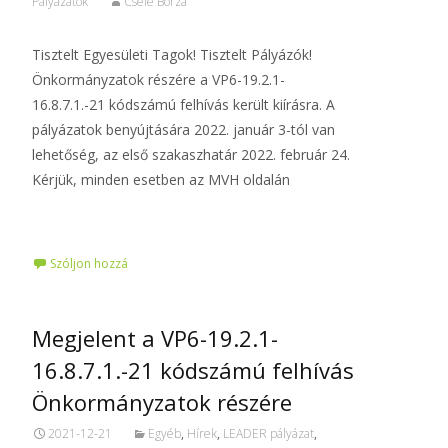
Pályázatok
Csele Borza
Tisztelt Egyesületi Tagok! Tisztelt Pályázók!
Önkormányzatok részére a VP6-19.2.1-
16.8.7.1.-21 kódszámú felhívás került kiírásra. A
pályázatok benyújtására 2022. január 3-tól van
lehetőség, az első szakaszhatár 2022. február 24.
Kérjük, minden esetben az MVH oldalán
Tovább…
Szóljon hozzá
Megjelent a VP6-19.2.1-
16.8.7.1.-21 kódszámú felhívás
Önkormányzatok részére
2021-12-21
Egyéb
,
Hírek
,
LEADER pályázat
,