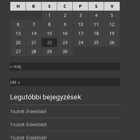
H
K
S
C
P
S
V
1
2
3
4
5
6
7
8
9
10
11
12
13
14
15
16
17
18
19
20
21
22
23
24
25
26
27
28
29
30
« máj
okt »
Legutóbbi bejegyzések
Tisztelt Érdeklődő!
Tisztelt Érdeklődő!
Tisztelt Érdeklődő!