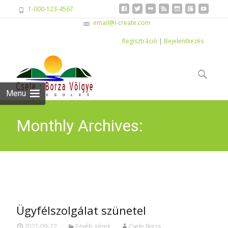
1-000-123-4567
email@i-create.com
Regisztráció
|
Bejelentkezés
Skip
to
Keresés:
content
Menu
Monthly Archives:
szeptember 2021
Ügyfélszolgálat szünetel
2021-09-22
Egyéb
,
Hírek
Csele Borza