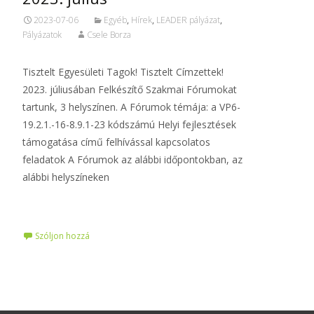
2023-07-06
Egyéb
,
Hírek
,
LEADER pályázat
,
Pályázatok
Csele Borza
Tisztelt Egyesületi Tagok! Tisztelt Címzettek!
2023. júliusában Felkészítő Szakmai Fórumokat
tartunk, 3 helyszínen. A Fórumok témája: a VP6-
19.2.1.-16-8.9.1-23 kódszámú Helyi fejlesztések
támogatása című felhívással kapcsolatos
feladatok A Fórumok az alábbi időpontokban, az
alábbi helyszíneken
Tovább…
Szóljon hozzá