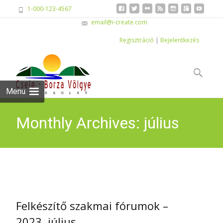
1-000-123-4567
email@i-create.com
Regisztráció
|
Bejelentkezés
Skip
to
Keresés:
content
Menu
Monthly Archives: július
2023
Felkészítő szakmai fórumok –
2023. július