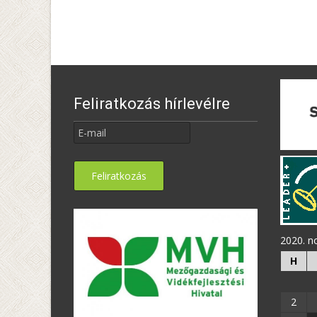
Feliratkozás hírlevélre
2020. 
H
2