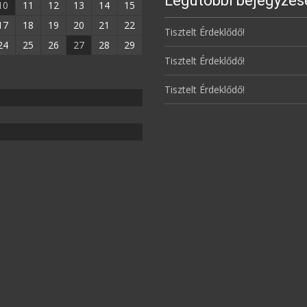
Legutóbbi bejegyzés
10
11
12
13
14
15
17
18
19
20
21
22
Tisztelt Érdeklődő!
24
25
26
27
28
29
Tisztelt Érdeklődő!
Tisztelt Érdeklődő!