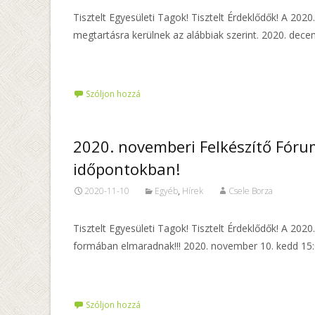
Tisztelt Egyesületi Tagok! Tisztelt Érdeklődők! A 2
megtartásra kerülnek az alábbiak szerint. 2020. dec
Tovább…
Szóljon hozzá
2020. novemberi Felkészítő Fóru
időpontokban!
2020-11-10
Egyéb
,
Hírek
Csele Borza
Tisztelt Egyesületi Tagok! Tisztelt Érdeklődők! A 2
formában elmaradnak!!! 2020. november 10. kedd 15:
Tovább…
Szóljon hozzá