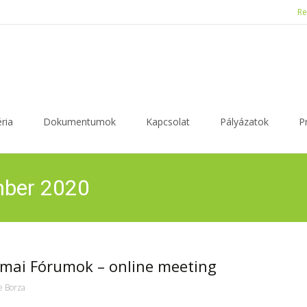
Re
ria
Dokumentumok
Kapcsolat
Pályázatok
P
mber 2020
kmai Fórumok – online meeting
e Borza