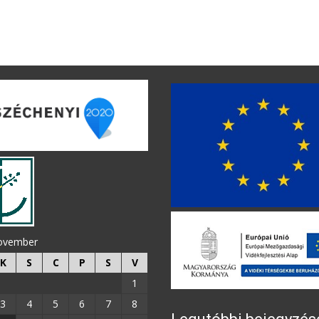
november
K
S
C
P
S
V
1
3
4
5
6
7
8