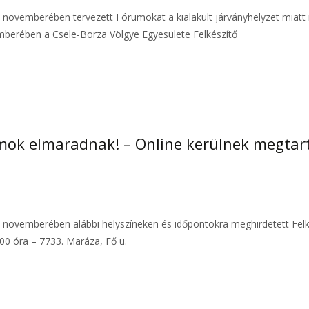
020. novemberében tervezett Fórumokat a kialakult járványhelyzet mia
emberében a Csele-Borza Völgye Egyesülete Felkészítő
mok elmaradnak! – Online kerülnek megtar
020. novemberében alábbi helyszíneken és időpontokra meghirdetett Fe
00 óra – 7733. Maráza, Fő u.