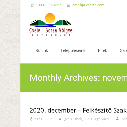
1-000-123-4567
email@i-create.com
Skip
to
Rólunk
Településeink
Hírek
Galé
content
Monthly Archives: nove
2020. december – Felkészítő Sza
2020-11-27
Egyéb
,
Hírek
,
LEADER pályázat
Csel