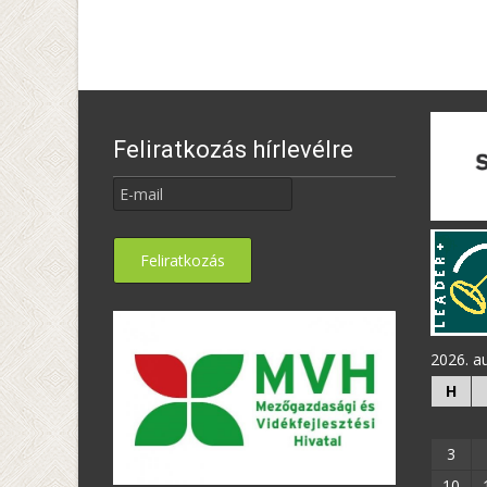
navigation
Feliratkozás hírlevélre
2026. a
H
3
10