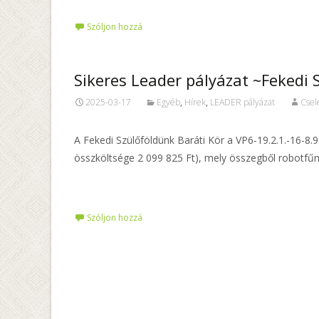
Szóljon hozzá
Sikeres Leader pályázat ~Fekedi 
2025-03-17
Egyéb
,
Hírek
,
LEADER pályázat
Csel
A Fekedi Szülőföldünk Baráti Kör a VP6-19.2.1.-16-8.
összköltsége 2 099 825 Ft), mely összegből robotfűny
Tovább…
Szóljon hozzá
Posts