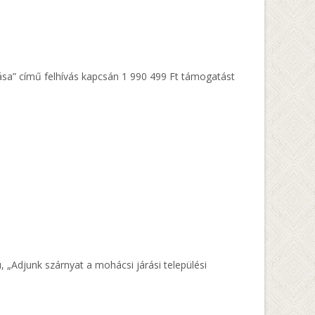
ása” című felhívás kapcsán 1 990 499 Ft támogatást
 „Adjunk szárnyat a mohácsi járási települési