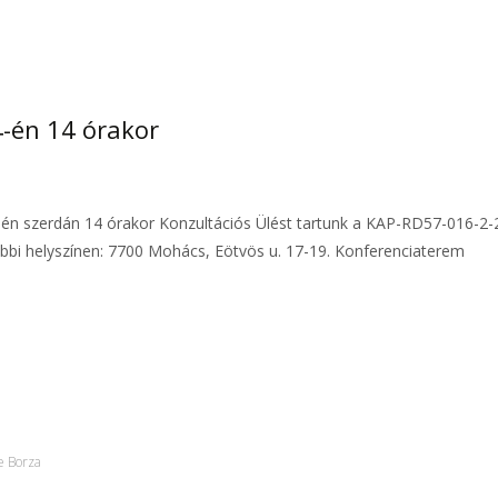
4-én 14 órakor
-én szerdán 14 órakor Konzultációs Ülést tartunk a KAP-RD57-016-2-
lábbi helyszínen: 7700 Mohács, Eötvös u. 17-19. Konferenciaterem
e Borza