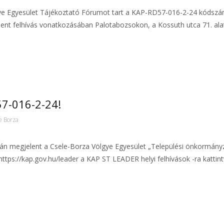
ye Egyesület Tájékoztató Fórumot tart a KAP-RD57-016-2-24 kódszám
nt felhívás vonatkozásában Palotabozsokon, a Kossuth utca 71. alat
7-016-2-24!
e Borza
n megjelent a Csele-Borza Völgye Egyesület „Települési önkormányza
ttps://kap.gov.hu/leader a KAP ST LEADER helyi felhívások -ra kattint