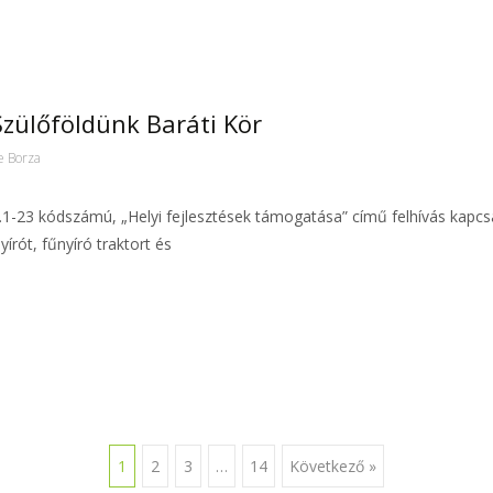
Szülőföldünk Baráti Kör
e Borza
9.1-23 kódszámú, „Helyi fejlesztések támogatása” című felhívás kapcs
írót, fűnyíró traktort és
1
2
3
…
14
Következő »