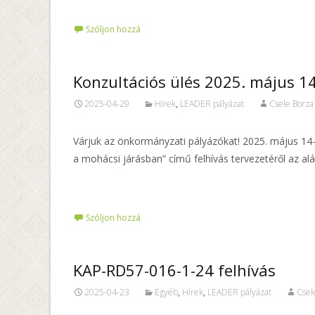
Szóljon hozzá
Konzultációs ülés 2025. május 1
2025-04-29
Hírek
,
LEADER pályázat
Csele Borza
Várjuk az önkormányzati pályázókat! 2025. május 14
a mohácsi járásban” című felhívás tervezetéről az a
Tovább…
Szóljon hozzá
KAP-RD57-016-1-24 felhívás
2025-04-23
Egyéb
,
Hírek
,
LEADER pályázat
Csel