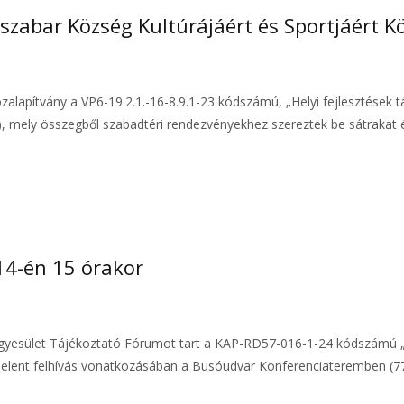
yszabar Község Kultúrájáért és Sportjáért K
zalapítvány a VP6-19.2.1.-16-8.9.1-23 kódszámú, „Helyi fejlesztések
), mely összegből szabadtéri rendezvényekhez szereztek be sátrakat 
14-én 15 órakor
gyesület Tájékoztató Fórumot tart a KAP-RD57-016-1-24 kódszámú „A
gjelent felhívás vonatkozásában a Busóudvar Konferenciateremben (