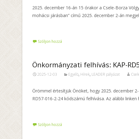
2025. december 16-án 15 órakor a Csele-Borza Völg
mohácsi járásban” című 2025. december 2-án megjele
Tovább…
Szóljon hozzá
Önkormányzati felhívás: KAP-RD5
2025-12-03
Egyéb
,
Hírek
,
LEADER pályázat
Csel
Örömmel értesítjük Önöket, hogy 2025. december 2-á
RD57-016-2-24 kódszámú felhívása. Az alábbi linken h
Tovább…
Szóljon hozzá