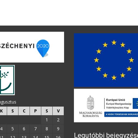
ugusztus
K
S
C
P
S
V
1
2
4
5
6
7
8
9
Legutóbbi bejegyzés
11
12
13
14
15
16