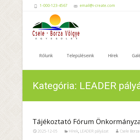
1-000-123-4567
email@i-create.com
Skip
to
Rólunk
Településeink
Hírek
Galé
content
Kategória: LEADER pály
Tájékoztató Fórum Önkormányza
2025-12-05
Hírek
,
LEADER pályázat
Csele Borza