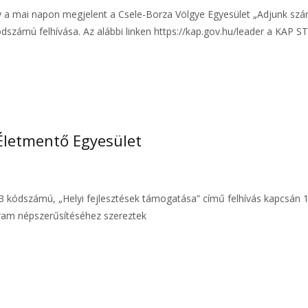
y a mai napon megjelent a Csele-Borza Völgye Egyesület „Adjunk szárn
zámú felhívása. Az alábbi linken https://kap.gov.hu/leader a KAP ST
 Életmentő Egyesület
-23 kódszámú, „Helyi fejlesztések támogatása” című felhívás kapcsán 
gram népszerűsítéséhez szereztek