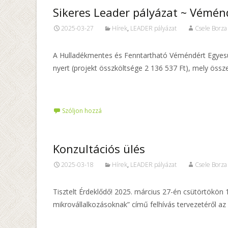
Sikeres Leader pályázat ~ Vémé
2025-03-27
Hírek
,
LEADER pályázat
Csele Borza
A Hulladékmentes és Fenntartható Véméndért Egyesül
nyert (projekt összköltsége 2 136 537 Ft), mely öss
Tovább…
Szóljon hozzá
Konzultációs ülés
2025-03-18
Hírek
,
LEADER pályázat
Csele Borza
Tisztelt Érdeklődő! 2025. március 27-én csütörtökön
mikrovállalkozásoknak” című felhívás tervezetéről a
Tovább…