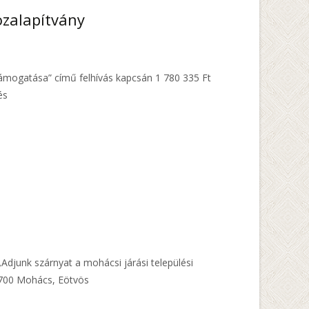
özalapítvány
 támogatása” című felhívás kapcsán 1 780 335 Ft
és
djunk szárnyat a mohácsi járási települési
7700 Mohács, Eötvös