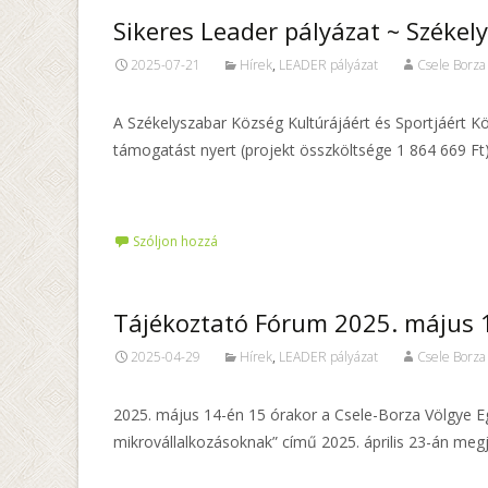
Sikeres Leader pályázat ~ Székel
2025-07-21
Hírek
,
LEADER pályázat
Csele Borza
A Székelyszabar Község Kultúrájáért és Sportjáért Kö
támogatást nyert (projekt összköltsége 1 864 669 Ft
Tovább…
Szóljon hozzá
Tájékoztató Fórum 2025. május 
2025-04-29
Hírek
,
LEADER pályázat
Csele Borza
2025. május 14-én 15 órakor a Csele-Borza Völgye E
mikrovállalkozásoknak” című 2025. április 23-án me
Tovább…