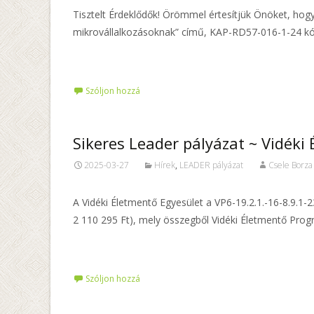
Tisztelt Érdeklődők! Örömmel értesítjük Önöket, hog
mikrovállalkozásoknak” című, KAP-RD57-016-1-24 kóds
Tovább…
Szóljon hozzá
Sikeres Leader pályázat ~ Vidéki
2025-03-27
Hírek
,
LEADER pályázat
Csele Borza
A Vidéki Életmentő Egyesület a VP6-19.2.1.-16-8.9.1
2 110 295 Ft), mely összegből Vidéki Életmentő Pro
Tovább…
Szóljon hozzá