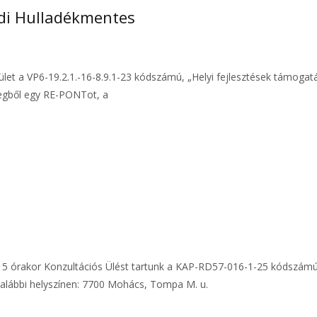
ndi Hulladékmentes
et a VP6-19.2.1.-16-8.9.1-23 kódszámú, „Helyi fejlesztések támogat
zegből egy RE-PONTot, a
 15 órakor Konzultációs Ülést tartunk a KAP-RD57-016-1-25 kódszámú,
z alábbi helyszínen: 7700 Mohács, Tompa M. u.