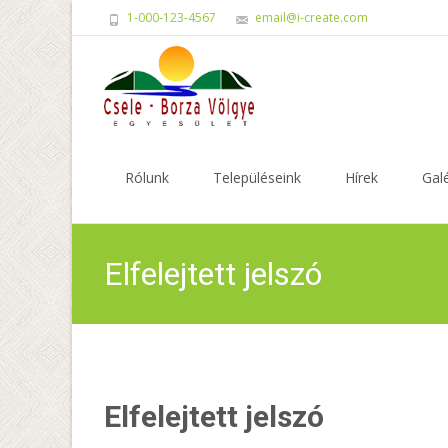
1-000-123-4567
email@i-create.com
Skip
to
Rólunk
Településeink
Hírek
Galé
content
Elfelejtett jelszó
Elfelejtett jelszó