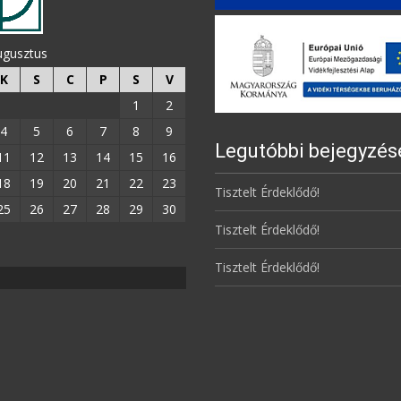
ugusztus
K
S
C
P
S
V
1
2
4
5
6
7
8
9
Legutóbbi bejegyzés
11
12
13
14
15
16
18
19
20
21
22
23
Tisztelt Érdeklődő!
25
26
27
28
29
30
Tisztelt Érdeklődő!
Tisztelt Érdeklődő!