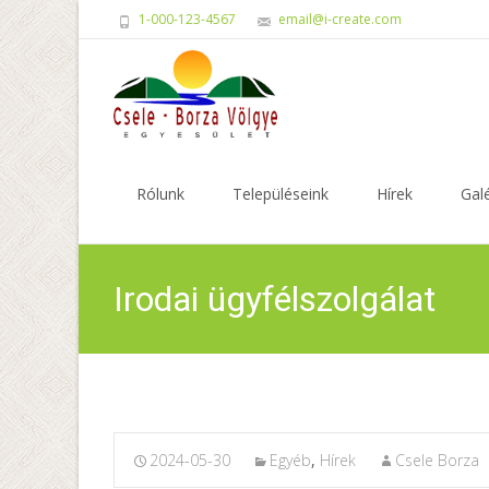
1-000-123-4567
email@i-create.com
Skip
to
Rólunk
Településeink
Hírek
Galé
content
Irodai ügyfélszolgálat
2024-05-30
Egyéb
,
Hírek
Csele Borza