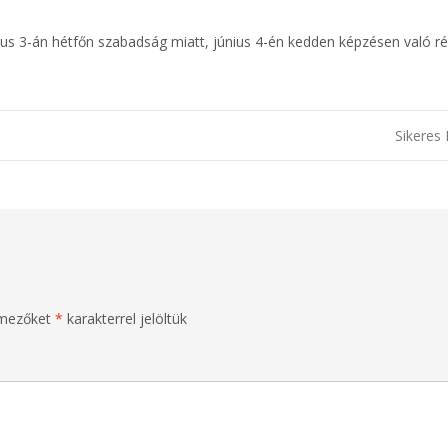
únius 3-án hétfőn szabadság miatt, június 4-én kedden képzésen való ré
Sikeres
 mezőket
*
karakterrel jelöltük