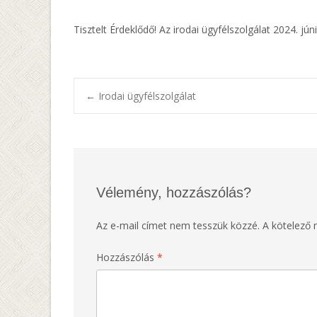
Tisztelt Érdeklődő! Az irodai ügyfélszolgálat 2024. j
Post
←
Irodai ügyfélszolgálat
navigation
Vélemény, hozzászólás?
Az e-mail címet nem tesszük közzé.
A kötelező
Hozzászólás
*