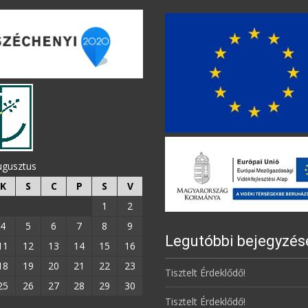
ugusztus
K
S
C
P
S
V
1
2
4
5
6
7
8
9
Legutóbbi bejegyzés
11
12
13
14
15
16
18
19
20
21
22
23
Tisztelt Érdeklődő!
25
26
27
28
29
30
Tisztelt Érdeklődő!