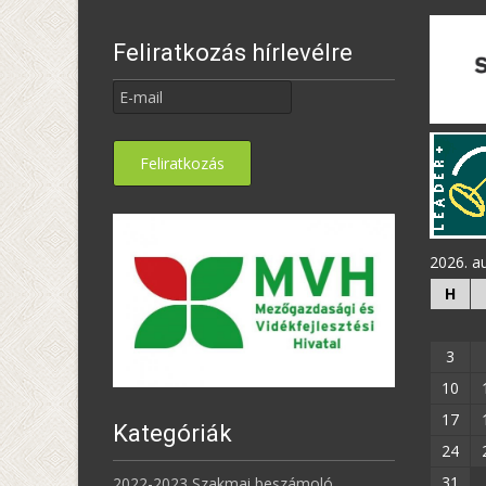
Feliratkozás hírlevélre
2026. a
H
3
10
17
Kategóriák
24
31
2022-2023 Szakmai beszámoló