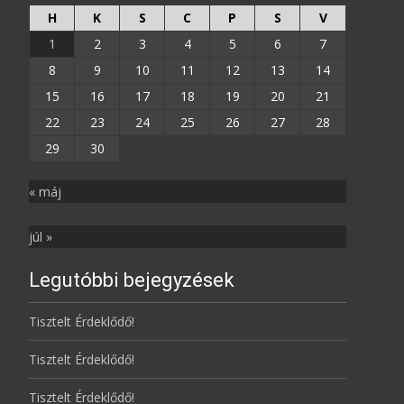
H
K
S
C
P
S
V
1
2
3
4
5
6
7
8
9
10
11
12
13
14
15
16
17
18
19
20
21
22
23
24
25
26
27
28
29
30
« máj
júl »
Legutóbbi bejegyzések
Tisztelt Érdeklődő!
Tisztelt Érdeklődő!
Tisztelt Érdeklődő!