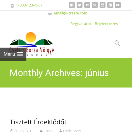
1-000-123-4567
email@i-create.com
Regisztráció
|
Bejelentkezés
Skip
to
Keresés:
content
Menu
Monthly Archives: június
2026
Tisztelt Érdeklődő!
2026-06-01
Hírek
Csele Borza